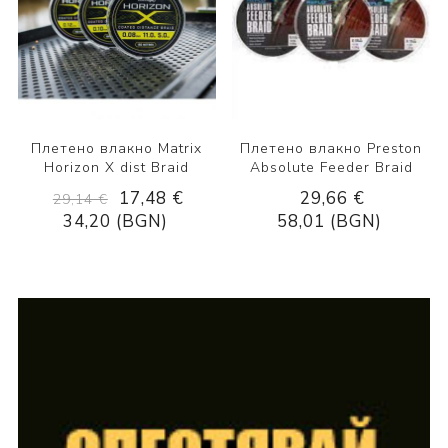
Плетено влакно Matrix
Плетено влакно Рreston
Horizon X dist Braid
Аbѕоlutе Fееdеr Вrаіd
17,48 €
29,66 €
29,14 €
34,20 (BGN)
58,01 (BGN)