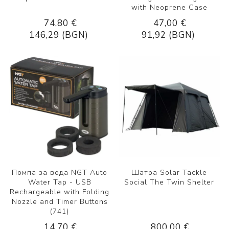
with Neoprene Case
74,80 €
47,00 €
146,29 (BGN)
91,92 (BGN)
Помпа за вода NGT Auto
Шатра Solar Tackle
Water Tap - USB
Social The Twin Shelter
Rechargeable with Folding
Nozzle and Timer Buttons
(741)
14,70 €
800,00 €