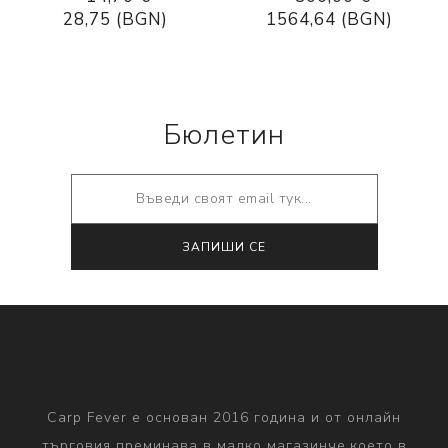
28,75 (BGN)
1564,64 (BGN)
Бюлетин
ЗАПИШИ СЕ
Carp Fever е основан 2016 година и от онлайн
търговия преминава в малко магазинче,което в