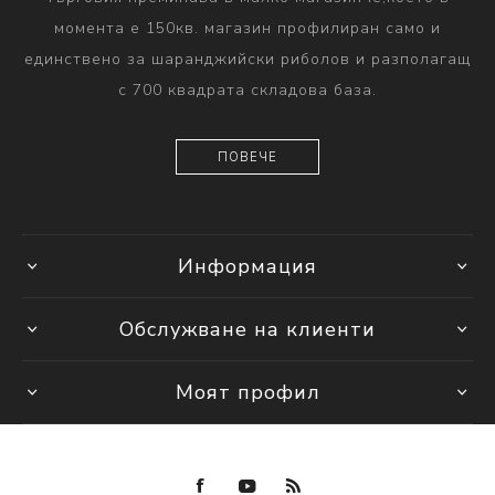
момента е 150кв. магазин профилиран само и
единствено за шаранджийски риболов и разполагащ
с 700 квадрата складова база.
ПОВЕЧЕ
Информация
Обслужване на клиенти
Моят профил